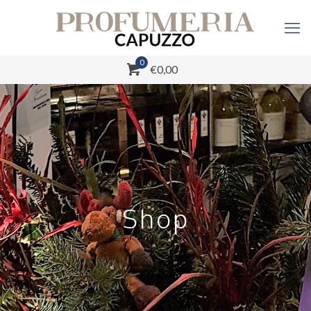
0
€0,00
Shop