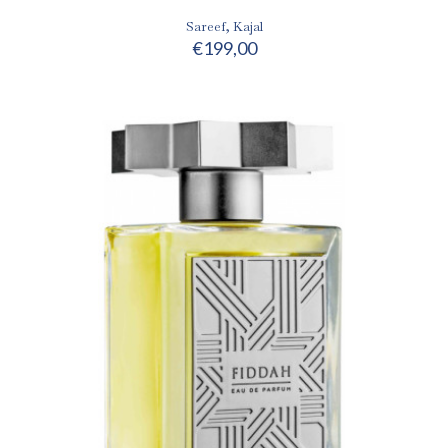
Sareef, Kajal
€
199,00