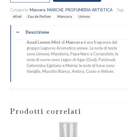
mint,
Mancera
Categorie:
Mancera
,
MARCHE
,
PROFUMERIA ARTISTICA
Tag:
quantità
60 ml
Eau de Parfum
Mancera
Unisex
Descrizione
Aoud Lemon Mint
di
Mancera
è una fragranza del
gruppo Legnoso Aromatico unisex. Le note di testa
sono Limone, Mandorla, Pepe Nero e Coriandolo; le
note di cuore sono Legno di Agar (Oud), Patchouli,
Gelsomino Egiziano e Menta; le note di base sono
Vaniglia, Muschio Bianco, Ambra, Cuoio e Vetiver.
Prodotti correlati