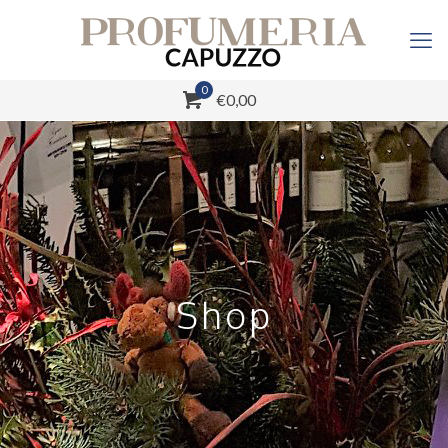
0
€0,00
Shop