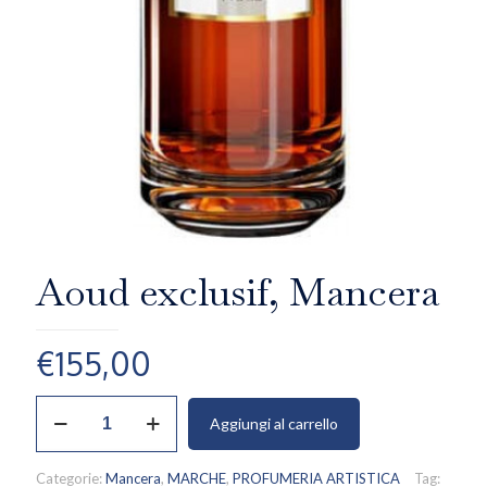
Aoud exclusif, Mancera
€
155,00
Aoud
Aggiungi al carrello
exclusif,
Mancera
quantità
Categorie:
Mancera
,
MARCHE
,
PROFUMERIA ARTISTICA
Tag: