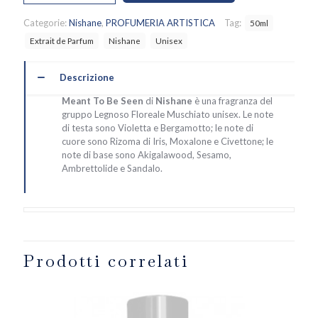
Be
Seen,
Categorie:
Nishane
,
PROFUMERIA ARTISTICA
Tag:
50ml
Nishane
quantità
Extrait de Parfum
Nishane
Unisex
Descrizione
Meant To Be Seen
di
Nishane
è una fragranza del
gruppo Legnoso Floreale Muschiato unisex. Le note
di testa sono Violetta e Bergamotto; le note di
cuore sono Rizoma di Iris, Moxalone e Civettone; le
note di base sono Akigalawood, Sesamo,
Ambrettolide e Sandalo.
Prodotti correlati