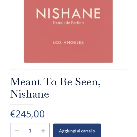
Meant To Be Seen,
Nishane
€
245,00
Meant
Aggiungi al carrello
To