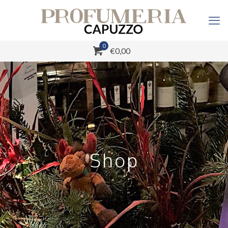
0
€0,00
Shop