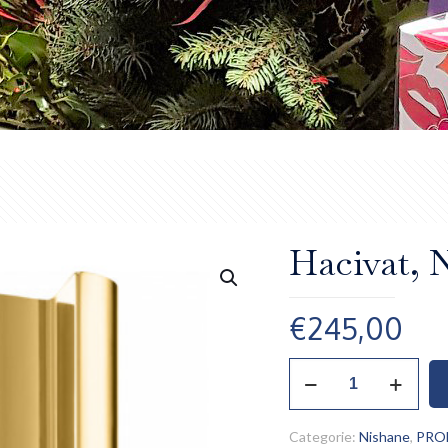
Hacivat, 
€
245,00
Hacivat,
Nishane
quantità
Categorie:
Nishane
,
PRO