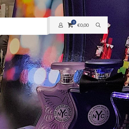
0
€0,00