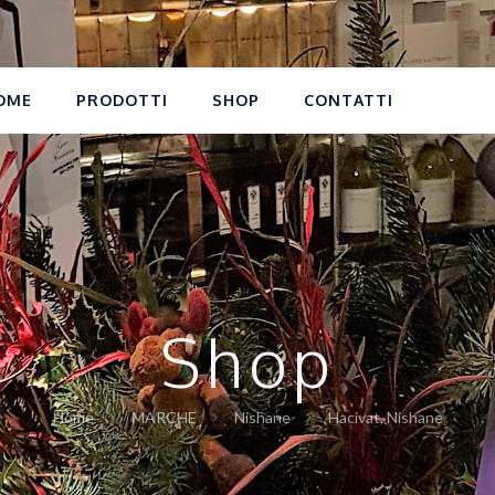
OME
PRODOTTI
SHOP
CONTATTI
Shop
Home
MARCHE
Nishane
Hacivat, Nishane