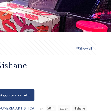
Show all
Nishane
Aggiungi al carrello
FUMERIA ARTISTICA
Tag:
50ml
extrait
Nishane