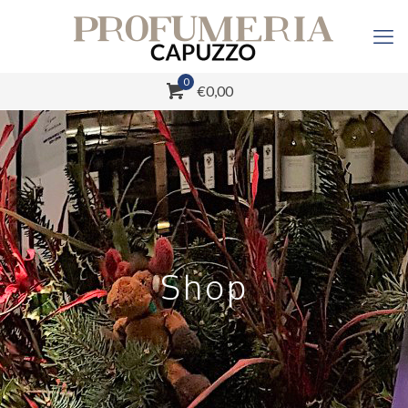
0
€0,00
Shop