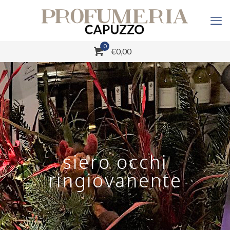
0
€0,00
siero occhi
ringiovanente