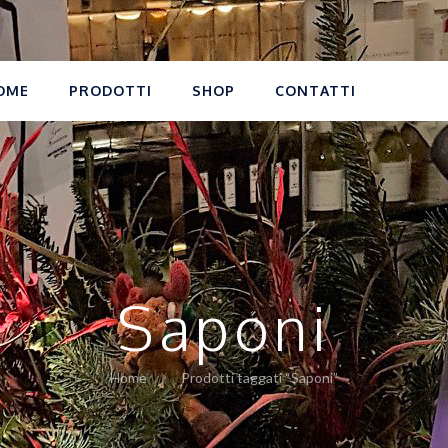
OME
PRODOTTI
SHOP
CONTATTI
Saponi
Home
Prodotti taggati “Saponi”