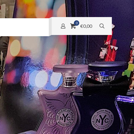
0
€0,00