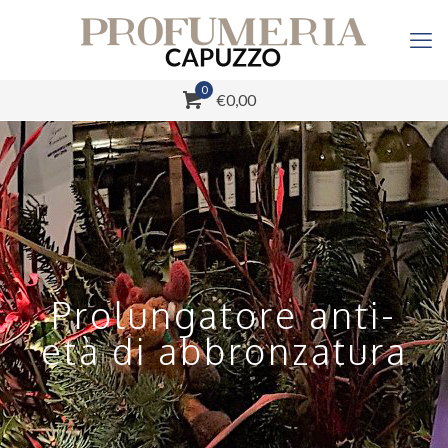
0
€0,00
Prolungatore anti-
età di abbronzatura