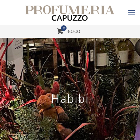
0
€0,00
Habibi