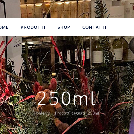
OME
PRODOTTI
SHOP
CONTATTI
250ml
Home
Prodotti taggati “250ml”