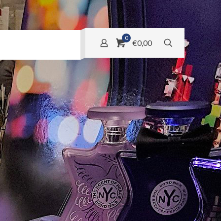
0
€0,00