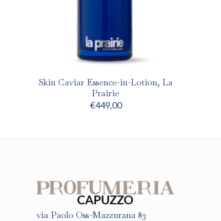
Skin Caviar Essence-in-Lotion, La
Prairie
€
449,00
via Paolo Oss-Mazzurana 83