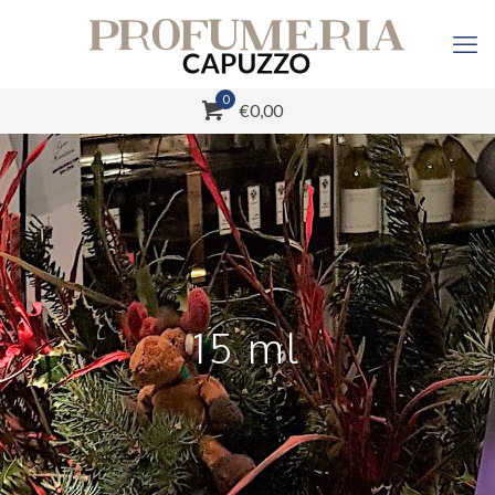
0
€0,00
15 ml