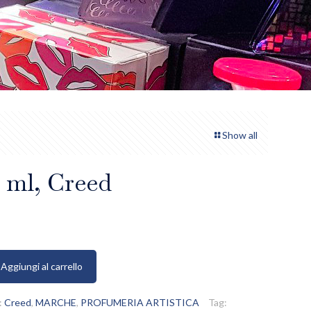
Show all
0 ml, Creed
Aggiungi al carrello
:
Creed
,
MARCHE
,
PROFUMERIA ARTISTICA
Tag: