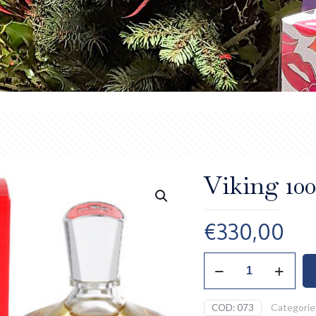
Viking 10
€
330,00
Viking
100
ml,
Creed
Categorie
COD:
073