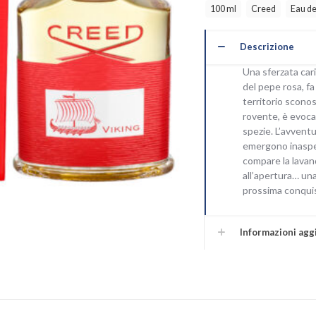
quantità
100 ml
Creed
Eau d
Descrizione
Una sferzata car
del pepe rosa, fa
territorio sconosc
rovente, è evocat
spezie. L’avvent
emergono inaspe
compare la lavan
all’apertura… un
prossima conqui
Informazioni agg