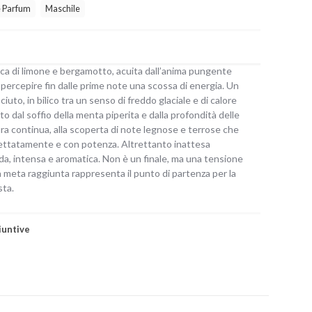
e Parfum
Maschile
ica di limone e bergamotto, acuita dall’anima pungente
 percepire fin dalle prime note una scossa di energia. Un
iuto, in bilico tra un senso di freddo glaciale e di calore
o dal soffio della menta piperita e dalla profondità delle
ura continua, alla scoperta di note legnose e terrose che
ttatamente e con potenza. Altrettanto inattesa
da, intensa e aromatica. Non è un finale, ma una tensione
a meta raggiunta rappresenta il punto di partenza per la
sta.
iuntive