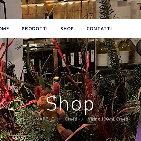
OME
PRODOTTI
SHOP
CONTATTI
Shop
Home
MARCHE
Creed
Viking 100 ml, Creed