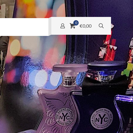
0
€0,00