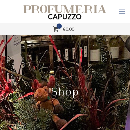
0
€0,00
Shop