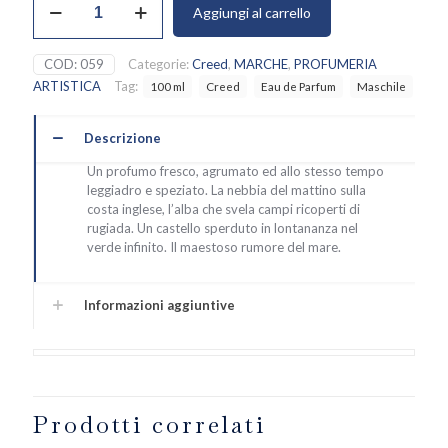
Aggiungi al carrello
Water
100
ml,
COD:
059
Categorie:
Creed
,
MARCHE
,
PROFUMERIA
Creed
ARTISTICA
Tag:
100 ml
Creed
Eau de Parfum
Maschile
quantità
Descrizione
Un profumo fresco, agrumato ed allo stesso tempo
leggiadro e speziato. La nebbia del mattino sulla
costa inglese, l’alba che svela campi ricoperti di
rugiada. Un castello sperduto in lontananza nel
verde infinito. Il maestoso rumore del mare.
Informazioni aggiuntive
Prodotti correlati