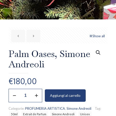
Show all
Palm Oases, Simone
Andreoli
€
180,00
Palm
Aggiungi al carrello
Oases,
Simone
Andreoli
Categorie:
PROFUMERIA ARTISTICA
,
Simone Andreoli
Tag:
quantità
50ml
Extrait de Parfum
Simone Andreoli
Unisex