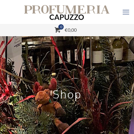
0
€0,00
Shop