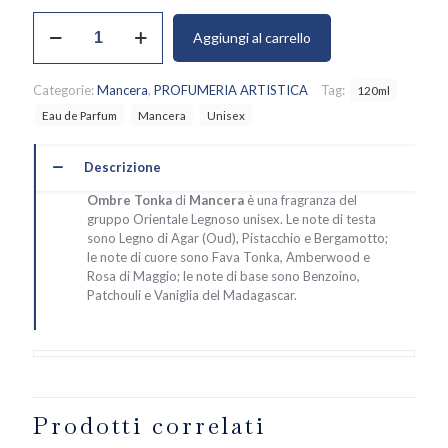
Ombre
Aggiungi al carrello
Tonka,
Mancera
quantità
Categorie:
Mancera
,
PROFUMERIA ARTISTICA
Tag:
120ml
Eau de Parfum
Mancera
Unisex
Descrizione
Ombre Tonka
di
Mancera
è una fragranza del
gruppo Orientale Legnoso unisex. Le note di testa
sono Legno di Agar (Oud), Pistacchio e Bergamotto;
le note di cuore sono Fava Tonka, Amberwood e
Rosa di Maggio; le note di base sono Benzoino,
Patchouli e Vaniglia del Madagascar.
Prodotti correlati