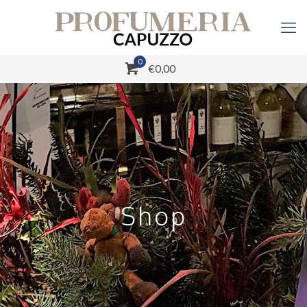
0
€0,00
Shop