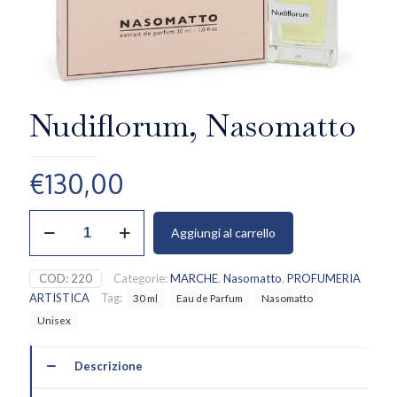
Nudiflorum, Nasomatto
€
130,00
Nudiflorum,
Aggiungi al carrello
Nasomatto
quantità
COD:
220
Categorie:
MARCHE
,
Nasomatto
,
PROFUMERIA
ARTISTICA
Tag:
30 ml
Eau de Parfum
Nasomatto
Unisex
Descrizione