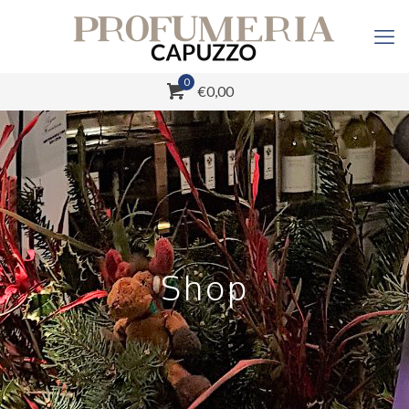
0
€0,00
Shop