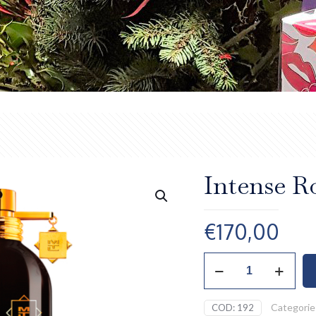
Intense R
€
170,00
Intense
Roses
Musk,
Montale
Categorie
COD:
192