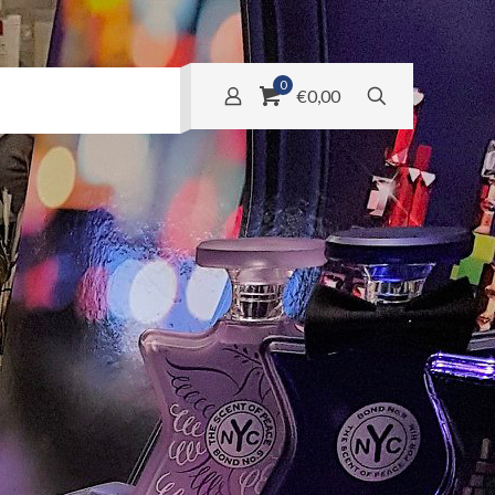
0
€0,00