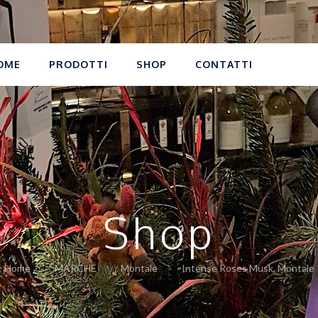
OME
PRODOTTI
SHOP
CONTATTI
Shop
Home
MARCHE
Montale
Intense Roses Musk, Montale