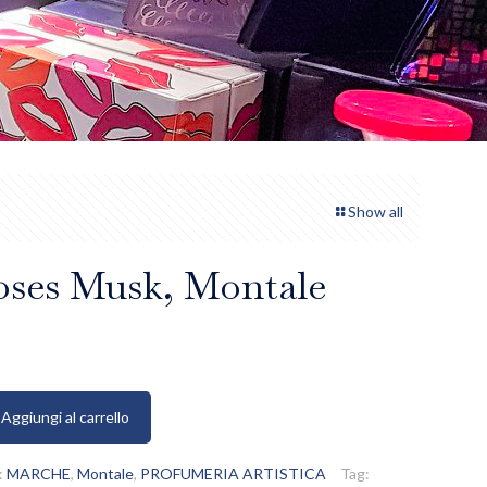
Show all
oses Musk, Montale
Aggiungi al carrello
:
MARCHE
,
Montale
,
PROFUMERIA ARTISTICA
Tag: