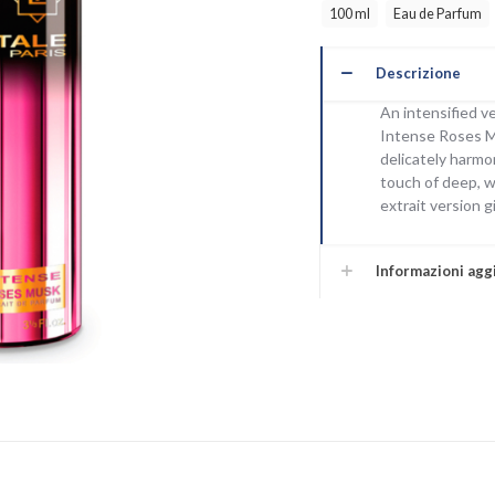
quantità
100 ml
Eau de Parfum
Descrizione
An intensified ve
Intense Roses Mu
delicately harmo
touch of deep, w
extrait version g
Informazioni agg
i