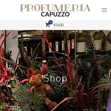
0
€0,00
Shop