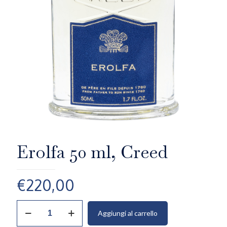
Erolfa 50 ml, Creed
€
220,00
Erolfa
Aggiungi al carrello
50
ml,