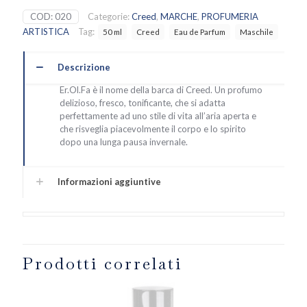
Creed
COD:
020
Categorie:
Creed
,
MARCHE
,
PROFUMERIA
quantità
ARTISTICA
Tag:
50 ml
Creed
Eau de Parfum
Maschile
Descrizione
Er.Ol.Fa è il nome della barca di Creed. Un profumo
delizioso, fresco, tonificante, che si adatta
perfettamente ad uno stile di vita all’aria aperta e
che risveglia piacevolmente il corpo e lo spirito
dopo una lunga pausa invernale.
Informazioni aggiuntive
Prodotti correlati