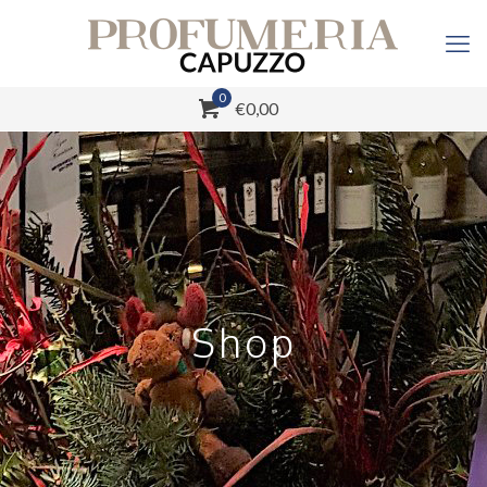
0
€0,00
Shop