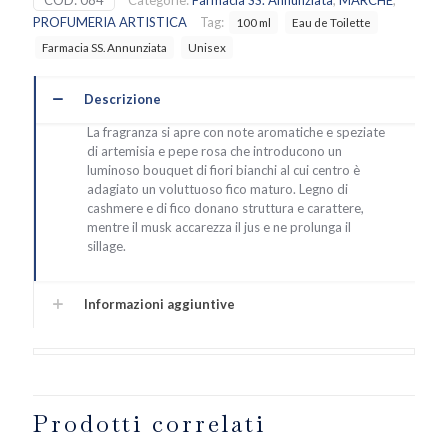
COD:
084
Categorie:
Farmacia SS. Annunziata
,
MARCHE
,
PROFUMERIA ARTISTICA
Tag:
100 ml
Eau de Toilette
Farmacia SS. Annunziata
Unisex
Descrizione
La fragranza si apre con note aromatiche e speziate
di artemisia e pepe rosa che introducono un
luminoso bouquet di fiori bianchi al cui centro è
adagiato un voluttuoso fico maturo. Legno di
cashmere e di fico donano struttura e carattere,
mentre il musk accarezza il jus e ne prolunga il
sillage.
Informazioni aggiuntive
Prodotti correlati