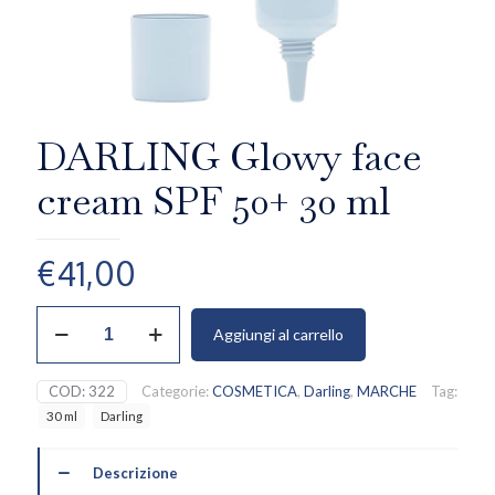
DARLING Glowy face
cream SPF 50+ 30 ml
€
41,00
DARLING
Aggiungi al carrello
Glowy
face
cream
COD:
322
Categorie:
COSMETICA
,
Darling
,
MARCHE
Tag:
SPF
30 ml
Darling
50+
30
ml
Descrizione
quantità