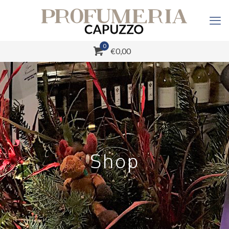
0
€0,00
Shop