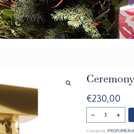
Ceremony 
€
230,00
Ceremony
Bold,
Regalien
quantità
Categorie:
PROFUMERIA