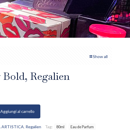
Show all
Bold, Regalien
Aggiungi al carrello
 ARTISTICA
,
Regalien
Tag:
80ml
Eau de Parfum