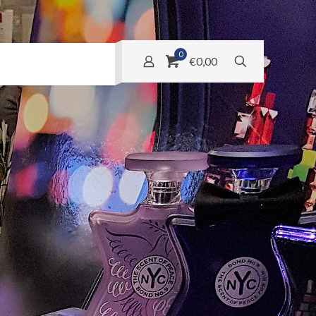
0
€0,00