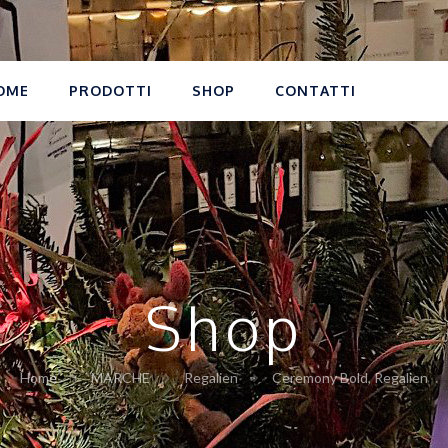
OME
PRODOTTI
SHOP
CONTATTI
Shop
Home
MARCHE
Regalien
Ceremony Bold, Regalien