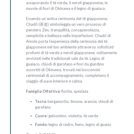
assaporando il tè verde, il neroli giapponese, le
nuvole di fiori di Okinawa e il legno di guaiaco.
Essendo un’antica cerimonia del tè giapponese,
Chadō (茶道) simboleggia un vero processo di
pensiero Zen, tranquillità, consapevolezza,
semplicità e bellezza nelle imperfezioni. Chadō di
Amoln porta l’esperienza della cerimonia del tè
giapponese nel tuo ambiente attraverso sofisticati
profumi di tè verde e neroli giapponese, solitamente
avvistati nelle tradizionali sale da tè. Legno di
guaiaco, chiodi di garofano e fiori da giardino
assortiti di Okinawa, trovati nei bocconcini
cerimoniali di accompagnamento, completano il
viaggio di pace interiore e calma.
Famiglia Olfattiva:
fiorita, speziata
Testa:
bergamotto, limone, arancia, chiodi di
garofano
Cuore:
gelsomino, violetta, tè verde
Fondo:
legno di cedro, fieno, legno di guaiac