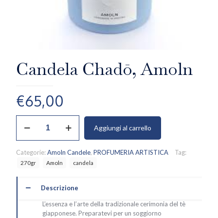
Candela Chadō, Amoln
€
65,00
Candela
Aggiungi al carrello
Chadō,
Amoln
quantità
Categorie:
Amoln Candele
,
PROFUMERIA ARTISTICA
Tag:
270gr
Amoln
candela
Descrizione
L’essenza e l’arte della tradizionale cerimonia del tè
giapponese. Preparatevi per un soggiorno