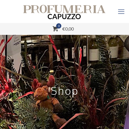
0
€0,00
Shop