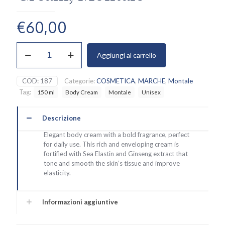
€
60,00
Black
Aggiungi al carrello
Aoud
Body
Cream,
COD:
187
Categorie:
COSMETICA
,
MARCHE
,
Montale
Montale
Tag:
150 ml
Body Cream
Montale
Unisex
quantità
Descrizione
Elegant body cream with a bold fragrance, perfect
for daily use. This rich and enveloping cream is
fortified with Sea Elastin and Ginseng extract that
tone and smooth the skin’s tissue and improve
elasticity.
Informazioni aggiuntive