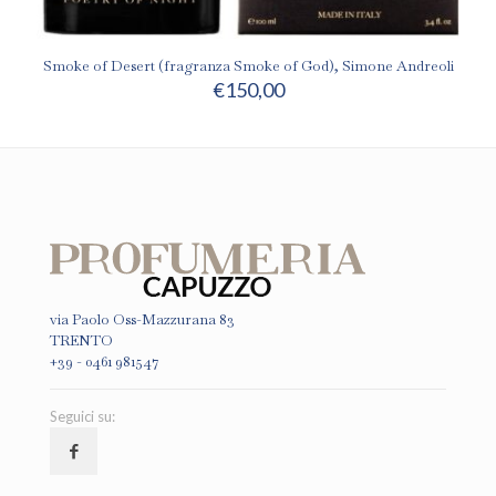
Smoke of Desert (fragranza Smoke of God), Simone Andreoli
€
150,00
via Paolo Oss-Mazzurana 83
TRENTO
+39 - 0461 981547
Seguici su: