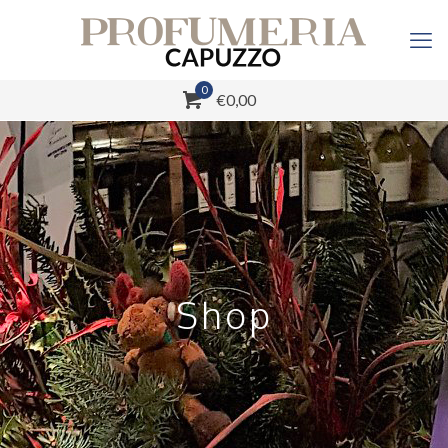
0
€0,00
Shop