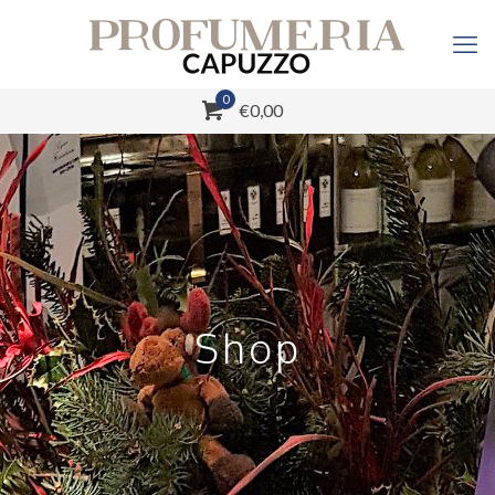
0
€0,00
Shop