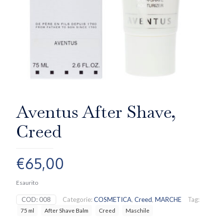
Aventus After Shave,
Creed
€
65,00
Esaurito
COD:
008
Categorie:
COSMETICA
,
Creed
,
MARCHE
Tag:
75 ml
After Shave Balm
Creed
Maschile