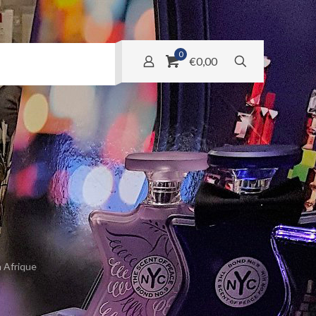
0
€0,00
 Afrique