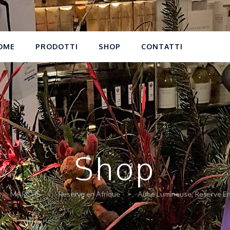
OME
PRODOTTI
SHOP
CONTATTI
Shop
MARCHE
Reserve en Afrique
Aube Lumineuse, Reserve En