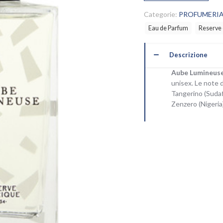
Reserve
En
Categorie:
PROFUMERIA
Afrique
Eau de Parfum
Reserve 
quantità
Descrizione
Aube Lumineus
unisex. Le note 
Tangerino (Sudafr
Zenzero (Nigeria)