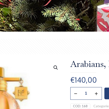
Arabians,
€
140,00
Arabians,
Montale
quantità
Categorie
COD:
168