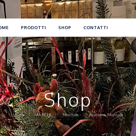
OME
PRODOTTI
SHOP
CONTATTI
Shop
Home
MARCHE
Montale
Arabians, Montale