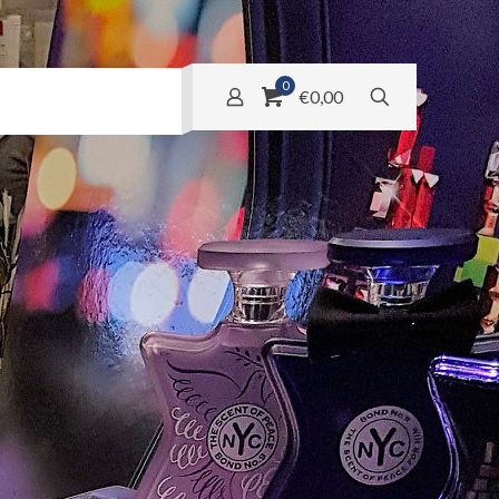
0
€0,00