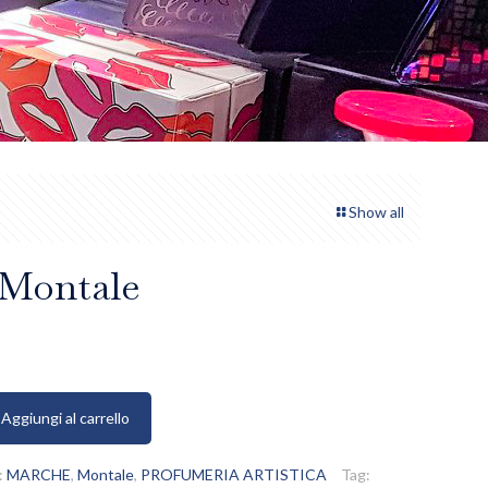
Show all
 Montale
Aggiungi al carrello
:
MARCHE
,
Montale
,
PROFUMERIA ARTISTICA
Tag: