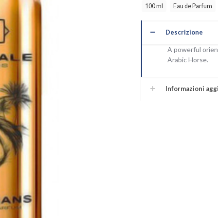
100 ml
Eau de Parfum
Descrizione
A powerful orien
Arabic Horse.
Informazioni agg