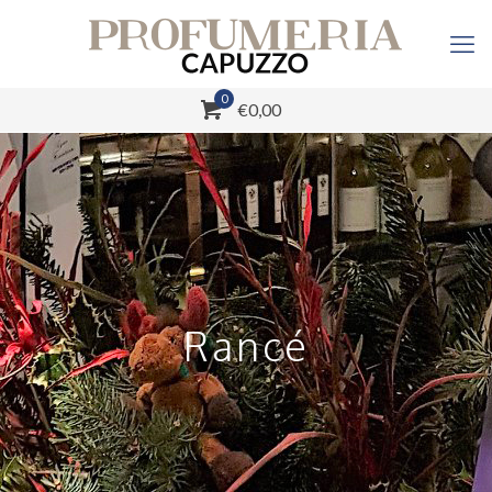
0
€0,00
Rancé